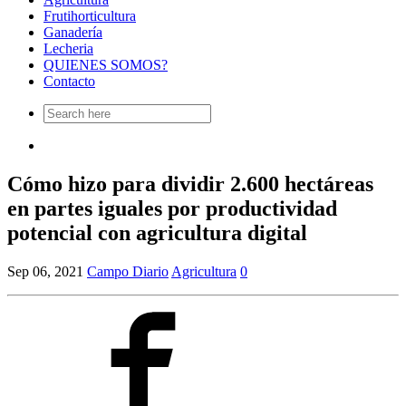
Frutihorticultura
Ganadería
Lecheria
QUIENES SOMOS?
Contacto
Search
for:
Cómo hizo para dividir 2.600 hectáreas
en partes iguales por productividad
potencial con agricultura digital
Sep 06, 2021
Campo Diario
Agricultura
0