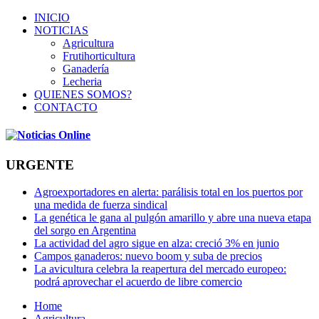
INICIO
NOTICIAS
Agricultura
Frutihorticultura
Ganadería
Lecheria
QUIENES SOMOS?
CONTACTO
URGENTE
Agroexportadores en alerta: parálisis total en los puertos por
una medida de fuerza sindical
La genética le gana al pulgón amarillo y abre una nueva etapa
del sorgo en Argentina
La actividad del agro sigue en alza: creció 3% en junio
Campos ganaderos: nuevo boom y suba de precios
La avicultura celebra la reapertura del mercado europeo:
podrá aprovechar el acuerdo de libre comercio
Home
Agricultura