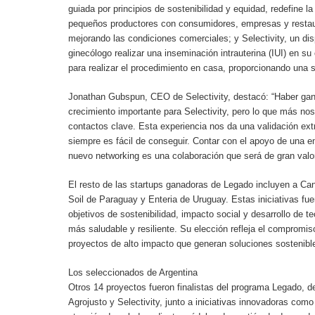
guiada por principios de sostenibilidad y equidad, redefine l
pequeños productores con consumidores, empresas y restau
mejorando las condiciones comerciales; y Selectivity, un di
ginecólogo realizar una inseminación intrauterina (IUI) en s
para realizar el procedimiento en casa, proporcionando una s
Jonathan Gubspun, CEO de Selectivity, destacó: “Haber ga
crecimiento importante para Selectivity, pero lo que más nos
contactos clave. Esta experiencia nos da una validación extr
siempre es fácil de conseguir. Contar con el apoyo de una 
nuevo networking es una colaboración que será de gran valo
El resto de las startups ganadoras de Legado incluyen a Can
Soil de Paraguay y Enteria de Uruguay. Estas iniciativas fue
objetivos de sostenibilidad, impacto social y desarrollo de 
más saludable y resiliente. Su elección refleja el comprom
proyectos de alto impacto que generan soluciones sostenibles
Los seleccionados de Argentina
Otros 14 proyectos fueron finalistas del programa Legado, d
Agrojusto y Selectivity, junto a iniciativas innovadoras com