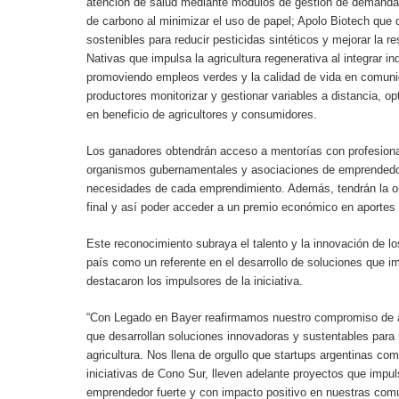
atención de salud mediante módulos de gestión de demanda, 
de carbono al minimizar el uso de papel; Apolo Biotech que 
sostenibles para reducir pesticidas sintéticos y mejorar la re
Nativas que impulsa la agricultura regenerativa al integrar 
promoviendo empleos verdes y la calidad de vida en comuni
productores monitorizar y gestionar variables a distancia, o
en beneficio de agricultores y consumidores.
Los ganadores obtendrán acceso a mentorías con profesiona
organismos gubernamentales y asociaciones de emprendedor
necesidades de cada emprendimiento. Además, tendrán la op
final y así poder acceder a un premio económico en aportes
Este reconocimiento subraya el talento y la innovación de l
país como un referente en el desarrollo de soluciones que i
destacaron los impulsores de la iniciativa.
“Con Legado en Bayer reafirmamos nuestro compromiso de a
que desarrollan soluciones innovadoras y sustentables para 
agricultura. Nos llena de orgullo que startups argentinas como
iniciativas de Cono Sur, lleven adelante proyectos que impu
emprendedor fuerte y con impacto positivo en nuestras comu