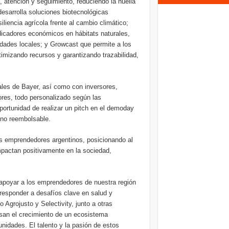
atención y seguimiento, reduciendo la huella
desarrolla soluciones biotecnológicas
siliencia agrícola frente al cambio climático;
indicadores económicos en hábitats naturales,
dades locales; y Growcast que permite a los
ptimizando recursos y garantizando trazabilidad,
les de Bayer, así como con inversores,
es, todo personalizado según las
ortunidad de realizar un pitch en el demoday
 no reembolsable.
os emprendedores argentinos, posicionando al
mpactan positivamente en la sociedad,
poyar a los emprendedores de nuestra región
responder a desafíos clave en salud y
 Agrojusto y Selectivity, junto a otras
lsan el crecimiento de un ecosistema
nidades. El talento y la pasión de estos