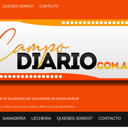
QUIENES SOMOS?
CONTACTO
tal en los puertos por una medida de fuerza sindical
lo y abre una nueva etapa del sorgo en Argentina
sigue en alza: creció 3% en junio
GANADERÍA
LECHERIA
QUIENES SOMOS?
CONTACTO
nuevo boom y suba de precios