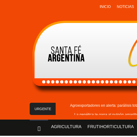
INICIO
NOTICIAS
Agroexportadores en alerta: parálisis to
URGENTE
La genética le gana al pulgón amaril
La actividad del agro 
AGRICULTURA
FRUTIHORTICULTURA
Campos ganaderos: 