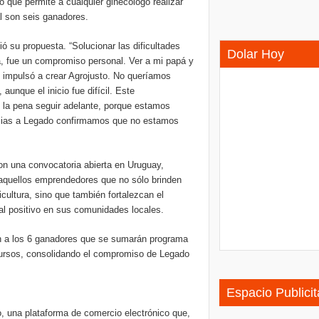
co que permite a cualquier ginecólogo realizar
al son seis ganadores.
 su propuesta. “Solucionar las dificultades
Dolar Hoy
a, fue un compromiso personal. Ver a mi papá y
e impulsó a crear Agrojusto. No queríamos
aunque el inicio fue difícil. Este
la pena seguir adelante, porque estamos
gracias a Legado confirmamos que no estamos
on una convocatoria abierta en Uruguay,
 aquellos emprendedores que no sólo brinden
cultura, sino que también fortalezcan el
l positivo en sus comunidades locales.
ron a los 6 ganadores que se sumarán programa
cursos, consolidando el compromiso de Legado
Espacio Publicit
, una plataforma de comercio electrónico que,