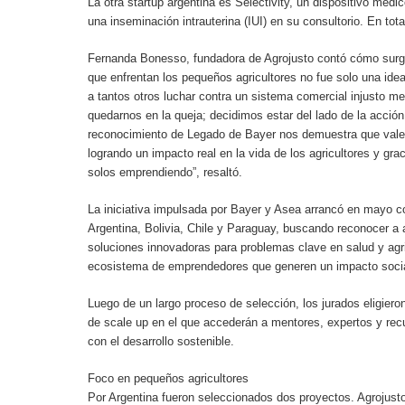
La otra startup argentina es Selectivity, un dispositivo médi
una inseminación intrauterina (IUI) en su consultorio. En tot
Fernanda Bonesso, fundadora de Agrojusto contó cómo surgió
que enfrentan los pequeños agricultores no fue solo una ide
a tantos otros luchar contra un sistema comercial injusto m
quedarnos en la queja; decidimos estar del lado de la acción, 
reconocimiento de Legado de Bayer nos demuestra que vale 
logrando un impacto real en la vida de los agricultores y 
solos emprendiendo”, resaltó.
La iniciativa impulsada por Bayer y Asea arrancó en mayo c
Argentina, Bolivia, Chile y Paraguay, buscando reconocer a
soluciones innovadoras para problemas clave en salud y agri
ecosistema de emprendedores que generen un impacto socia
Luego de un largo proceso de selección, los jurados eligie
de scale up en el que accederán a mentores, expertos y re
con el desarrollo sostenible.
Foco en pequeños agricultores
Por Argentina fueron seleccionados dos proyectos. Agrojusto