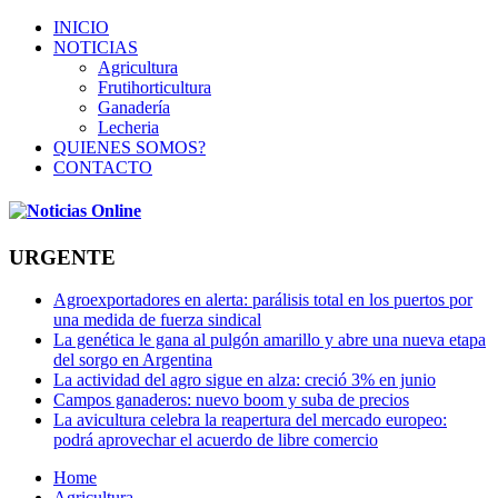
INICIO
NOTICIAS
Agricultura
Frutihorticultura
Ganadería
Lecheria
QUIENES SOMOS?
CONTACTO
URGENTE
Agroexportadores en alerta: parálisis total en los puertos por
una medida de fuerza sindical
La genética le gana al pulgón amarillo y abre una nueva etapa
del sorgo en Argentina
La actividad del agro sigue en alza: creció 3% en junio
Campos ganaderos: nuevo boom y suba de precios
La avicultura celebra la reapertura del mercado europeo:
podrá aprovechar el acuerdo de libre comercio
Home
Agricultura