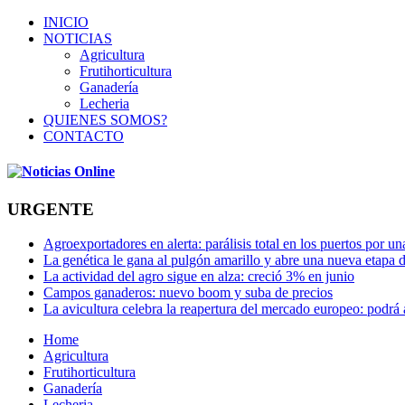
INICIO
NOTICIAS
Agricultura
Frutihorticultura
Ganadería
Lecheria
QUIENES SOMOS?
CONTACTO
URGENTE
Agroexportadores en alerta: parálisis total en los puertos por u
La genética le gana al pulgón amarillo y abre una nueva etapa 
La actividad del agro sigue en alza: creció 3% en junio
Campos ganaderos: nuevo boom y suba de precios
La avicultura celebra la reapertura del mercado europeo: podrá
Home
Agricultura
Frutihorticultura
Ganadería
Lecheria