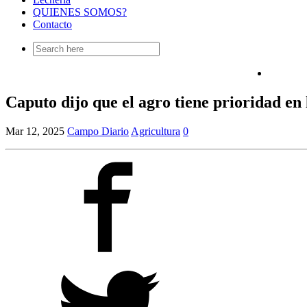
QUIENES SOMOS?
Contacto
Search
for:
Caputo dijo que el agro tiene prioridad en
Mar 12, 2025
Campo Diario
Agricultura
0