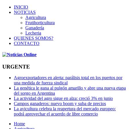
INICIO
NOTICIAS
Agricultura
Frutihorticultura
Ganadería
Lecheria
QUIENES SOMOS?
CONTACTO
URGENTE
Agroexportadores en alerta: parálisis total en los puertos por
una medida de fuerza sindical
La genética le gana al pulgón amarillo y abre una nueva etapa
del sorgo en Argentina
La actividad del agro sigue en alza: creció 3% en junio
Campos ganaderos: nuevo boom y suba de precios
La avicultura celebra la reapertura del mercado europeo:
podrá aprovechar el acuerdo de libre comercio
Home
Agricultura