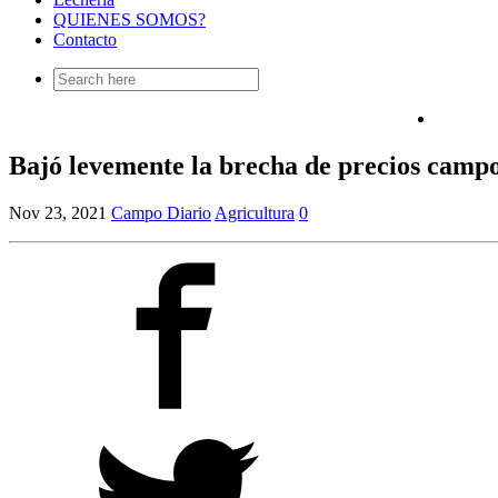
QUIENES SOMOS?
Contacto
Search
for:
Bajó levemente la brecha de precios camp
Nov 23, 2021
Campo Diario
Agricultura
0