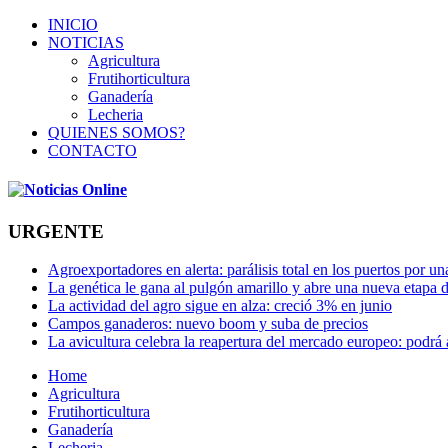
INICIO
NOTICIAS
Agricultura
Frutihorticultura
Ganadería
Lecheria
QUIENES SOMOS?
CONTACTO
URGENTE
Agroexportadores en alerta: parálisis total en los puertos por u
La genética le gana al pulgón amarillo y abre una nueva etapa 
La actividad del agro sigue en alza: creció 3% en junio
Campos ganaderos: nuevo boom y suba de precios
La avicultura celebra la reapertura del mercado europeo: podrá
Home
Agricultura
Frutihorticultura
Ganadería
Lecheria