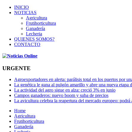
INICIO
NOTICIAS
Agricultura
Frutihorticultura
Ganadería
Lecheria
QUIENES SOMOS?
CONTACTO
URGENTE
Agroexportadores en alerta: parálisis total en los puertos por u
La genética le gana al pulgón amarillo y abre una nueva etapa 
La actividad del agro sigue en alza: creció 3% en junio
Campos ganaderos: nuevo boom y suba de precios
La avicultura celebra la reapertura del mercado europeo: podrá
Home
Agricultura
Frutihorticultura
Ganadería
Lecheria