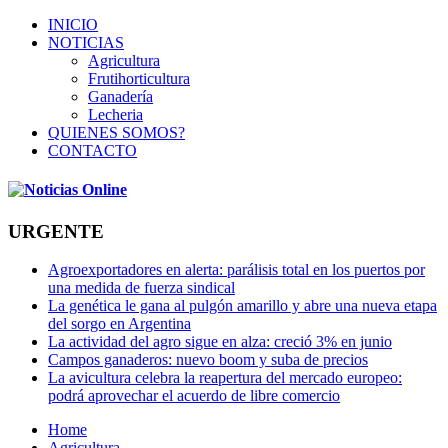
INICIO
NOTICIAS
Agricultura
Frutihorticultura
Ganadería
Lecheria
QUIENES SOMOS?
CONTACTO
URGENTE
Agroexportadores en alerta: parálisis total en los puertos por
una medida de fuerza sindical
La genética le gana al pulgón amarillo y abre una nueva etapa
del sorgo en Argentina
La actividad del agro sigue en alza: creció 3% en junio
Campos ganaderos: nuevo boom y suba de precios
La avicultura celebra la reapertura del mercado europeo:
podrá aprovechar el acuerdo de libre comercio
Home
Agricultura