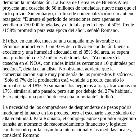
demoran la implantación. La Bolsa de Cereales de Buenos Aires
proyecta una cosecha de 58 millones de toneladas, nueve más que el
ciclo previo. Sin embargo, el ritmo de comercialización se mantiene
rezagado: “Durante el período de retenciones cero apenas se
vendieron 750.000 toneladas, y el total a precio llega al 50%, frente
al 58% promedio para esta época del año”, señaló Romano.
El trigo, en cambio, muestra una campaña muy favorable en
términos productivos. Con 93% del cultivo en condición buena o
excelente y una humedad adecuada en el 85% del área, se espera
una producción de 22 millones de toneladas. “Ya comenzó la
cosecha en el NOA, con rindes iniciales cercanos a 10 quintales por
hectárea”, detalla el analista. No obstante, advierte que la
comercialización sigue muy por detrás de los promedios históricos:
“Solo el 7% de la producción está vendida a precio, cuando lo
normal sería el 18%. Si sumamos los negocios a fijar, alcanzamos un
17%, similar al año pasado, pero aún por debajo del 27% habitual.
Esto anticipa una presión de cosecha importante”, indicó.
La necesidad de los compradores de desprenderse de pesos podría
moderar el impacto en los precios, pero el escenario sigue siendo de
alta volatilidad. Para Romano, el complejo agroexportador argentino
transita un momento de reacomodamiento financiero y logístico,
condicionado por la coyuntura internacional y las medidas locales,
consideró Romano.