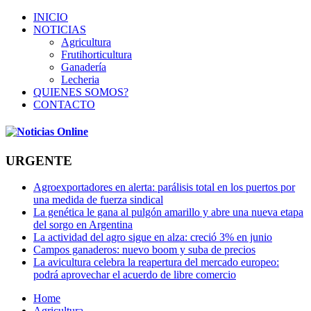
INICIO
NOTICIAS
Agricultura
Frutihorticultura
Ganadería
Lecheria
QUIENES SOMOS?
CONTACTO
URGENTE
Agroexportadores en alerta: parálisis total en los puertos por
una medida de fuerza sindical
La genética le gana al pulgón amarillo y abre una nueva etapa
del sorgo en Argentina
La actividad del agro sigue en alza: creció 3% en junio
Campos ganaderos: nuevo boom y suba de precios
La avicultura celebra la reapertura del mercado europeo:
podrá aprovechar el acuerdo de libre comercio
Home
Agricultura