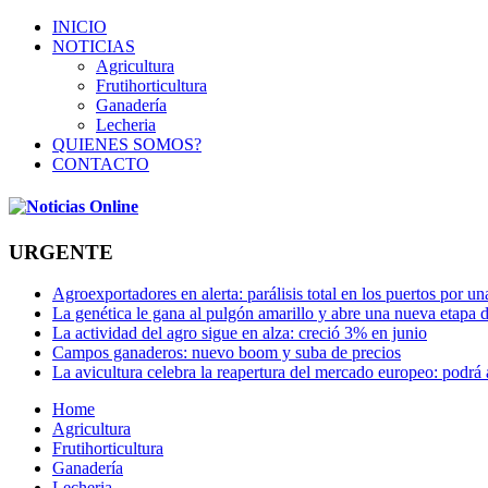
INICIO
NOTICIAS
Agricultura
Frutihorticultura
Ganadería
Lecheria
QUIENES SOMOS?
CONTACTO
URGENTE
Agroexportadores en alerta: parálisis total en los puertos por u
La genética le gana al pulgón amarillo y abre una nueva etapa 
La actividad del agro sigue en alza: creció 3% en junio
Campos ganaderos: nuevo boom y suba de precios
La avicultura celebra la reapertura del mercado europeo: podrá
Home
Agricultura
Frutihorticultura
Ganadería
Lecheria