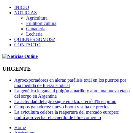
INICIO
NOTICIAS
Agricultura
Frutihorticultura
Ganadería
Lecheria
QUIENES SOMOS?
CONTACTO
URGENTE
Agroexportadores en alerta: parálisis total en los puertos por
una medida de fuerza sindical
La genética le gana al pulgón amarillo y abre una nueva etapa
del sorgo en Argentina
La actividad del agro sigue en alza: creció 3% en junio
Campos ganaderos: nuevo boom y suba de precios
La avicultura celebra la reapertura del mercado europeo:
podrá aprovechar el acuerdo de libre comercio
Home
Agricultura