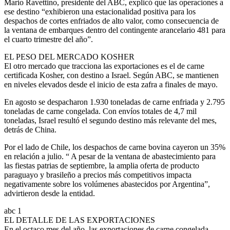
Mario Ravettino, presidente del ABC, explicó que las operaciones a
ese destino “exhibieron una estacionalidad positiva para los
despachos de cortes enfriados de alto valor, como consecuencia de
la ventana de embarques dentro del contingente arancelario 481 para
el cuarto trimestre del año”.
EL PESO DEL MERCADO KOSHER
El otro mercado que tracciona las exportaciones es el de carne
certificada Kosher, con destino a Israel. Según ABC, se mantienen
en niveles elevados desde el inicio de esta zafra a finales de mayo.
En agosto se despacharon 1.930 toneladas de carne enfriada y 2.795
toneladas de carne congelada. Con envíos totales de 4,7 mil
toneladas, Israel resultó el segundo destino más relevante del mes,
detrás de China.
Por el lado de Chile, los despachos de carne bovina cayeron un 35%
en relación a julio. “ A pesar de la ventana de abastecimiento para
las fiestas patrias de septiembre, la amplia oferta de producto
paraguayo y brasileño a precios más competitivos impacta
negativamente sobre los volúmenes abastecidos por Argentina”,
advirtieron desde la entidad.
abc 1
EL DETALLE DE LAS EXPORTACIONES
En el octaco mes del año, las exportaciones de carne congelada