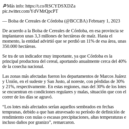
🔎Más info: https://t.co/RSCYDSXDZa
pic.twitter.com/YdVMrQpcPT
— Bolsa de Cereales de Córdoba (@BCCBA) February 1, 2023
De acuerdo a la Bolsa de Cereales de Córdoba, en esa provincia se
implantaron unas 3,3 millones de hectáreas de maíz. Hasta el
momento, la entidad advirtió que se perdió un 11% de esa área, unas
350.000 hectáreas.
Se tra de un indicador muy importante, ya que Córdoba es la
principal productora del cereal, aportando anualmente cerca del 40%
de la cosecha nacional.
Las zonas más afectadas fueron los departamentos de Marcos Juárez
y Unión, en el sudeste y San Justo, al noreste, con pérdidas de 30%
y 21%, respectivamente. En estas regiones, mas del 30% de los lotes
se encuentran en condiciones regulares y malas, situación que con el
correr de los días se agravó.
“Los lotes más afectados serían aquellos sembrados en fechas
tempranas, debido a que han atravesado su período de definición de
rendimiento con nulas o escasas precipitaciones, altas temperaturas e
incluso daños por granizo”, remarcaron.