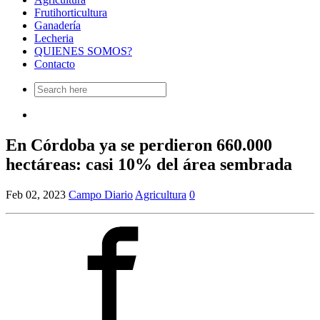
Frutihorticultura
Ganadería
Lecheria
QUIENES SOMOS?
Contacto
Search
for:
En Córdoba ya se perdieron 660.000
hectáreas: casi 10% del área sembrada
Feb 02, 2023
Campo Diario
Agricultura
0