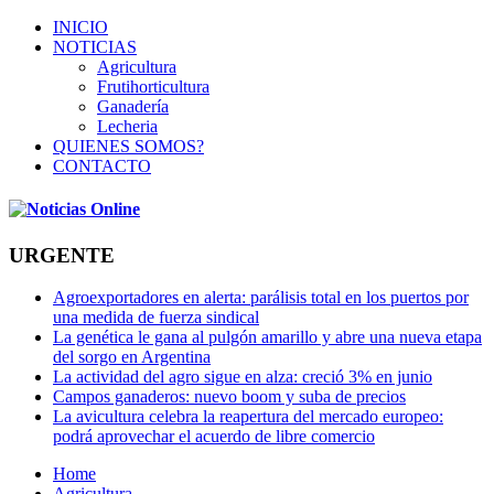
INICIO
NOTICIAS
Agricultura
Frutihorticultura
Ganadería
Lecheria
QUIENES SOMOS?
CONTACTO
URGENTE
Agroexportadores en alerta: parálisis total en los puertos por
una medida de fuerza sindical
La genética le gana al pulgón amarillo y abre una nueva etapa
del sorgo en Argentina
La actividad del agro sigue en alza: creció 3% en junio
Campos ganaderos: nuevo boom y suba de precios
La avicultura celebra la reapertura del mercado europeo:
podrá aprovechar el acuerdo de libre comercio
Home
Agricultura