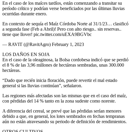
En el caso de los maíces tardíos, están comenzando a transitar su
período crítico y podrían verse beneficiados por las últimas lluvias
ocurridas durante enero.
En contexto de sequía el Maíz Córdoba Norte al 31/1/23… clasificó
a segunda fase (Feb a Abril)! Pero con alto riesgo.. sin reservas..
tiene que llover! pic.twitter.com/uEXA9BGVbc
— RAVIT (@RavitAgro) February 1, 2023
LOS DAÑOS EN SOJA
En el caso de la oleaginosa, la Bolsa cordobesa indicó que se perdió
el 8 % de las 3,96 millones de hectáreas sembradas, unas 300.000
hectáreas.
“Dado que recién inicia floración, puede revertir el mal estado
general si las lluvias continúan”, señalaron.
Las regiones más afectadas son las mismas que en el caso del maíz,
con pérdidas del 14 % tanto en la zona sudeste como noreste.
A diferencia del cereal, se prevé que las pérdidas serían menores
debido a que, en general, los lotes sembrados en fechas tempranas
aún no están atravesando su periodo de definición de rendimientos.
OTROS CULTIVOS