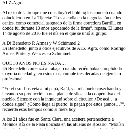
ALZ-Agro.
Al resto de la troupe que constituyó el holding los conoció cuando
coincidieron en La Tijereta: “Los atendía en la negociación de los
canjes, como comercial asignado de la firma corredora Barrilli, en
donde fui durante 13 años apoderado de la firma”, repasa. El lunes
1° de agosto de 2016 fue el día en el que se unió al grupo.
A Di Benedetto R Armas y W Schimmel 2
Di Benedetto, junto a otros ejecutivos de ALZ-Agro, como Rodrigo
Armas Pfirter y Wenceslao Schimmel.
QUE 30 AÑOS NO ES NADA…
Di Benedetto comenzó a trabajar cuando recién había cumplido la
mayoría de edad y, en estos días, cumple tres décadas de ejercicio
profesional.
“Yo vi eso. Los veía a mi papá, Raúl, y a mi abuelo cosechando y
llevando su producción a una planta de silos, a la cooperativa del
pueblo. Siempre con la inquietud sobre el circuito: ¿De acá… a
dónde sigue? ¿Cómo llega al puerto, le pagan por estos granos…?”,
recuerda esos tiempos como si fuera hoy.
A los 21 años fue en Santa Clara, una aceitera perteneciente a
Molinos Río de la Plata ubicada en las afueras de Rosario. “Molían