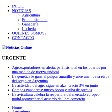
INICIO
NOTICIAS
Agricultura
Frutihorticultura
Ganadería
Lecheria
QUIENES SOMOS?
CONTACTO
URGENTE
Agroexportadores en alerta: parálisis total en los puertos por
una medida de fuerza sindical
La genética le gana al pulgón amarillo y abre una nueva etapa
del sorgo en Argentina
La actividad del agro sigue en alza: creció 3% en junio
Campos ganaderos: nuevo boom y suba de precios
La avicultura celebra la reapertura del mercado europeo:
podrá aprovechar el acuerdo de libre comercio
Home
Agricultura