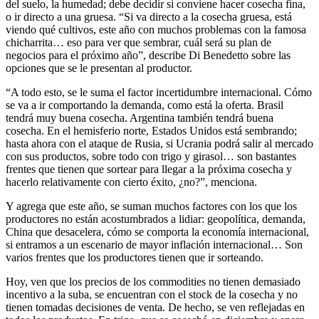
del suelo, la humedad; debe decidir si conviene hacer cosecha fina,
o ir directo a una gruesa. “Si va directo a la cosecha gruesa, está
viendo qué cultivos, este año con muchos problemas con la famosa
chicharrita… eso para ver que sembrar, cuál será su plan de
negocios para el próximo año”, describe Di Benedetto sobre las
opciones que se le presentan al productor.
“A todo esto, se le suma el factor incertidumbre internacional. Cómo
se va a ir comportando la demanda, como está la oferta. Brasil
tendrá muy buena cosecha. Argentina también tendrá buena
cosecha. En el hemisferio norte, Estados Unidos está sembrando;
hasta ahora con el ataque de Rusia, si Ucrania podrá salir al mercado
con sus productos, sobre todo con trigo y girasol… son bastantes
frentes que tienen que sortear para llegar a la próxima cosecha y
hacerlo relativamente con cierto éxito, ¿no?”, menciona.
Y agrega que este año, se suman muchos factores con los que los
productores no están acostumbrados a lidiar: geopolítica, demanda,
China que desacelera, cómo se comporta la economía internacional,
si entramos a un escenario de mayor inflación internacional… Son
varios frentes que los productores tienen que ir sorteando.
Hoy, ven que los precios de los commodities no tienen demasiado
incentivo a la suba, se encuentran con el stock de la cosecha y no
tienen tomadas decisiones de venta. De hecho, se ven reflejadas en