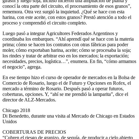
girasol y luego soja, incluso hicieron una ampliación de planta y
conocí la otra parte del circuito, el procesamiento de esos granos”,
rememora. Otra vez surgió la inquietud. ¿Qué se hace con esta
harina, con este aceite, con estos granos? Prestó atención a todo el
proceso y comprendió el circuito completo.
Luego pasó a integrar Agricultores Federados Argentinos y
coordinaba los embarques. “Ahí aprendí qué se hace con la materia
prima; cómo se hacen los contratos con otras fábricas para poder
moler, cómo exportaban harina, aceite; cómo se procesaba la soja;
los rindes y tratar de arbitrar eso en los mercados; la exportación;
necesidades, precios, logística…”, enumera. En fin, “cómo armamos
el negocio”, agrega.
En ese tiempo hizo el curso de operador de mercados en la Bolsa de
Comercio de Rosario, luego el de Futuro y Opciones en Rofex, el
mercado a término de Rosario. Después pasó a operar futuros,
coberturas, opciones. Y, “ahí se me prendió la lamparita”, dice el
director de ALZ-Mercados.
Chicago 2018
Di Benedetto, durante una visita al Mercado de Chicago en Estados
Unidos
COBERTURAS DE PRECIOS
“Cubren el riesgo de granizo, de sequía, de producir a cielo abierto