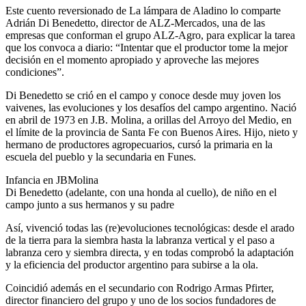
Este cuento reversionado de La lámpara de Aladino lo comparte
Adrián Di Benedetto, director de ALZ-Mercados, una de las
empresas que conforman el grupo ALZ-Agro, para explicar la tarea
que los convoca a diario: “Intentar que el productor tome la mejor
decisión en el momento apropiado y aproveche las mejores
condiciones”.
Di Benedetto se crió en el campo y conoce desde muy joven los
vaivenes, las evoluciones y los desafíos del campo argentino. Nació
en abril de 1973 en J.B. Molina, a orillas del Arroyo del Medio, en
el límite de la provincia de Santa Fe con Buenos Aires. Hijo, nieto y
hermano de productores agropecuarios, cursó la primaria en la
escuela del pueblo y la secundaria en Funes.
Infancia en JBMolina
Di Benedetto (adelante, con una honda al cuello), de niño en el
campo junto a sus hermanos y su padre
Así, vivenció todas las (re)evoluciones tecnológicas: desde el arado
de la tierra para la siembra hasta la labranza vertical y el paso a
labranza cero y siembra directa, y en todas comprobó la adaptación
y la eficiencia del productor argentino para subirse a la ola.
Coincidió además en el secundario con Rodrigo Armas Pfirter,
director financiero del grupo y uno de los socios fundadores de