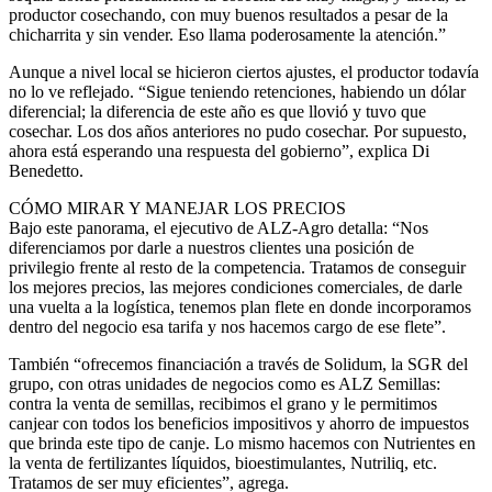
productor cosechando, con muy buenos resultados a pesar de la
chicharrita y sin vender. Eso llama poderosamente la atención.”
Aunque a nivel local se hicieron ciertos ajustes, el productor todavía
no lo ve reflejado. “Sigue teniendo retenciones, habiendo un dólar
diferencial; la diferencia de este año es que llovió y tuvo que
cosechar. Los dos años anteriores no pudo cosechar. Por supuesto,
ahora está esperando una respuesta del gobierno”, explica Di
Benedetto.
CÓMO MIRAR Y MANEJAR LOS PRECIOS
Bajo este panorama, el ejecutivo de ALZ-Agro detalla: “Nos
diferenciamos por darle a nuestros clientes una posición de
privilegio frente al resto de la competencia. Tratamos de conseguir
los mejores precios, las mejores condiciones comerciales, de darle
una vuelta a la logística, tenemos plan flete en donde incorporamos
dentro del negocio esa tarifa y nos hacemos cargo de ese flete”.
También “ofrecemos financiación a través de Solidum, la SGR del
grupo, con otras unidades de negocios como es ALZ Semillas:
contra la venta de semillas, recibimos el grano y le permitimos
canjear con todos los beneficios impositivos y ahorro de impuestos
que brinda este tipo de canje. Lo mismo hacemos con Nutrientes en
la venta de fertilizantes líquidos, bioestimulantes, Nutriliq, etc.
Tratamos de ser muy eficientes”, agrega.