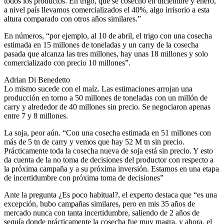
todos los productos. En trigo, que se cosechó en diciembre y enero,
a nivel país llevamos comercializados el 40%, algo irrisorio a esta
altura comparado con otros años similares.”
En números, “por ejemplo, al 10 de abril, el trigo con una cosecha
estimada en 15 millones de toneladas y un carry de la cosecha
pasada que alcanza las tres millones, hay unas 18 millones y solo
comercializado con precio 10 millones”.
Adrian Di Benedetto
Lo mismo sucede con el maíz. Las estimaciones arrojan una
producción en torno a 50 millones de toneladas con un millón de
carry y alrededor de 40 millones sin precio. Se negociaron apenas
entre 7 y 8 millones.
La soja, peor aún. “Con una cosecha estimada en 51 millones con
más de 5 tn de carry y vemos que hay 52 M tn sin precio.
Prácticamente toda la cosecha nueva de soja está sin precio. Y esto
da cuenta de la no toma de decisiones del productor con respecto a
la próxima campaña y a su próxima inversión. Estamos en una etapa
de incertidumbre con próxima toma de decisiones”
Ante la pregunta ¿Es poco habitual?, el experto destaca que “es una
excepción, hubo campañas similares, pero en mis 35 años de
mercado nunca con tanta incertidumbre, saliendo de 2 años de
sequía donde prácticamente la cosecha fue muy magra, y ahora, el