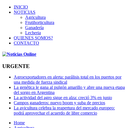
INICIO
NOTICIAS
Agricultura
Frutihorticultura
Ganadería
Lecheria
QUIENES SOMOS?
CONTACTO
URGENTE
Agroexportadores en alerta: parálisis total en los puertos por
una medida de fuerza sindical
La genética le gana al pulgón amarillo y abre una nueva etapa
del sorgo en Argentina
La actividad del agro sigue en alza: creció 3% en junio
Campos ganaderos: nuevo boom y suba de precios
La avicultura celebra la reapertura del mercado europeo:
podrá aprovechar el acuerdo de libre comercio
Home
Agricultura